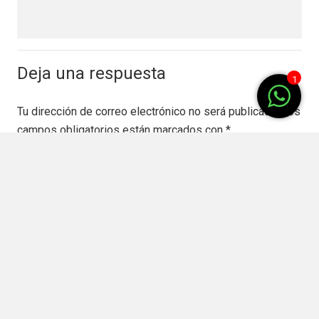
Deja una respuesta
1
Tu dirección de correo electrónico no será publicada.
Los
campos obligatorios están marcados con
*
keybo