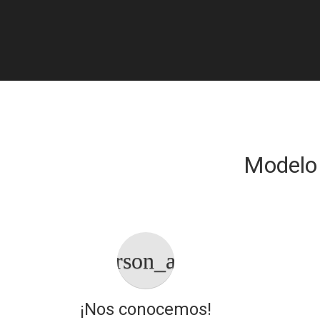
Clientes
A
Modelo
person_add
d
¡Nos conocemos!