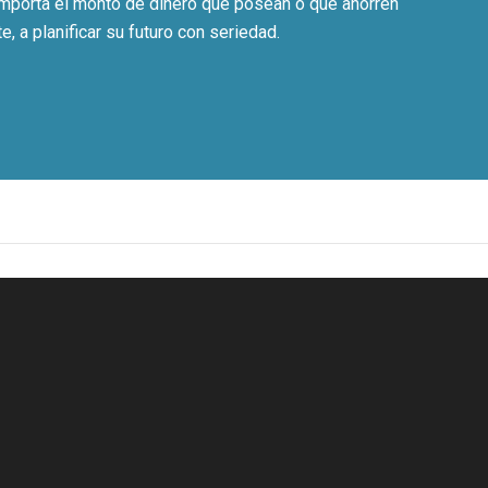
importa el monto de dinero que posean o que ahorren
e, a planificar su futuro con seriedad.
1