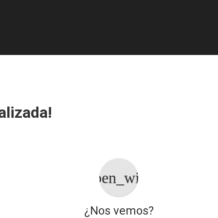
Alianzas Estratégicas
lizada!
t
open_with
¿Nos vemos?