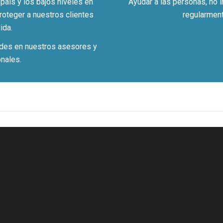
aís y los bajos niveles en
Ayudar a las personas, no 
roteger a nuestros clientes
regularment
ida.
ades en nuestros asesores y
onales.
1
1