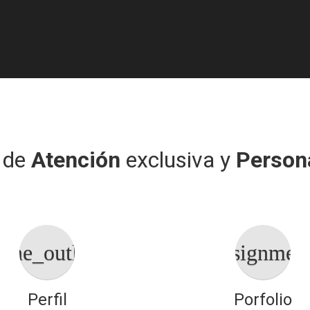
ños en el Mercado
Asesores
 de
Atención
exclusiva y
Persona
one_outline
assignmen
Perfil
Porfolio