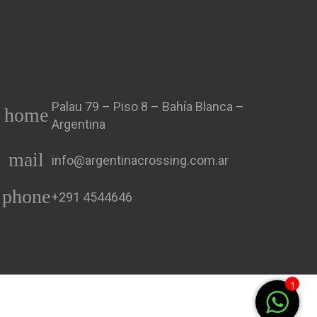
Palau 79 – Piso 8 – Bahía Blanca –
home
Argentina
mail
info@argentinacrossing.com.ar
phone
+291 4544646
1