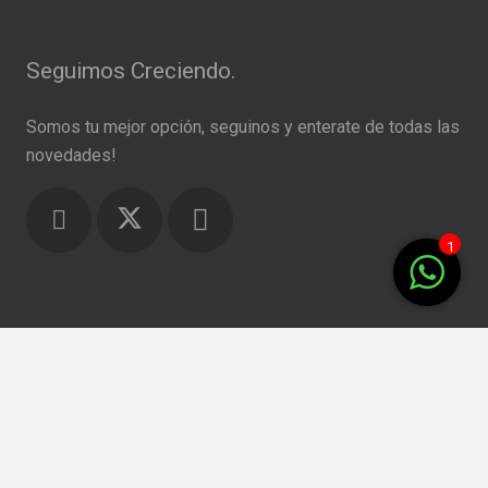
Seguimos Creciendo.
Somos tu mejor opción, seguinos y enterate de todas las
novedades!
1
Palau 79 – Piso 8 – Bahía Blanca –
home
keybo
Argentina
mail
info@argentinacrossing.com.ar
phone
+291 4544646