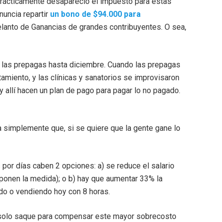
 prácticamente desapareció el impuesto para estas
nuncia repartir
un bono de $94.000 para
elanto de Ganancias de grandes contribuyentes. O sea,
de las prepagas hasta diciembre. Cuando las prepagas
tamiento, y las clínicas y sanatorios se improvisaron
y allí hacen un plan de pago para pagar lo no pagado.
ca simplemente que, si se quiere que la gente gane lo
s por días caben 2 opciones: a) se reduce el salario
ponen la medida); o b) hay que aumentar 33% la
do o vendiendo hoy con 8 horas.
n solo saque para compensar este mayor sobrecosto