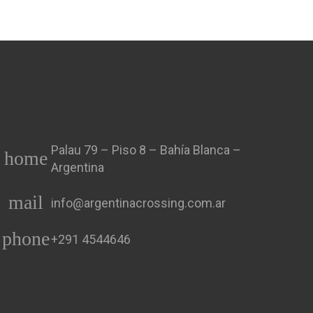
Palau 79 – Piso 8 – Bahía Blanca –
home
Argentina
mail
info@argentinacrossing.com.ar
phone
+291 4544646