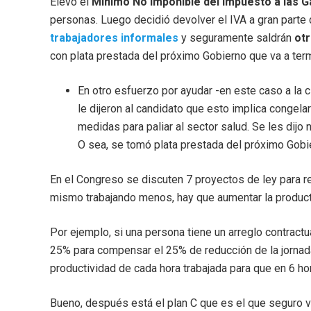
Elevó el
Mínimo No Imponible del impuesto a las 
personas. Luego decidió devolver el IVA a gran parte 
trabajadores informales
y seguramente saldrán
ot
con plata prestada del próximo Gobierno que va a ter
En otro esfuerzo por ayudar -en este caso a la c
le dijeron al candidato que esto implica congela
medidas para paliar al sector salud. Se les dijo
O sea, se tomó plata prestada del próximo Gobi
En el Congreso se discuten 7 proyectos de ley para red
mismo trabajando menos, hay que aumentar la product
Por ejemplo, si una persona tiene un arreglo contractu
25% para compensar el 25% de reducción de la jornada
productividad de cada hora trabajada para que en 6 h
Bueno, después está el plan C que es el que seguro 