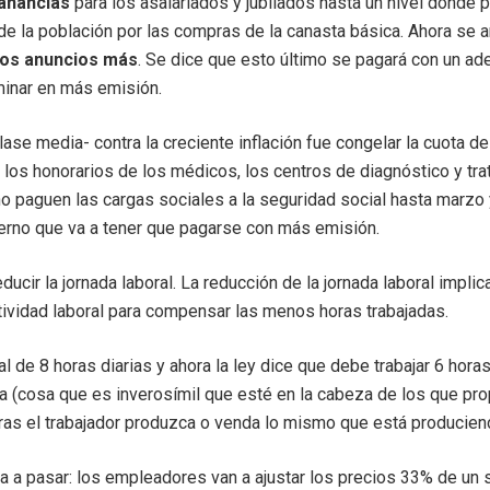
Ganancias
para los asalariados y jubilados hasta un nivel donde
de la población por las compras de la canasta básica. Ahora se a
ros anuncios más
. Se dice que esto último se pagará con un ad
minar en más emisión.
lase media- contra la creciente inflación fue congelar la cuota 
r los honorarios de los médicos, los centros de diagnóstico y tra
 no paguen las cargas sociales a la seguridad social hasta marzo 
erno que va a tener que pagarse con más emisión.
ucir la jornada laboral. La reducción de la jornada laboral impli
ividad laboral para compensar las menos horas trabajadas.
al de 8 horas diarias y ahora la ley dice que debe trabajar 6 hora
 (cosa que es inverosímil que esté en la cabeza de los que pro
oras el trabajador produzca o venda lo mismo que está producien
va a pasar: los empleadores van a ajustar los precios 33% de u