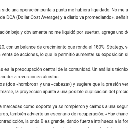
a sido una operación punta a punta me hubiera liquidado. No me a
e de DCA (Dollar Cost Average) y a diario va promediando», seña
ación baja y obviamente no me liquidó por suerte», agrega uno d
, con un balance de crecimiento que ronda el 180%. Strategy, va
venta de acciones, lo que le permitió aumentar su exposición sin 
s es la preocupación central de la comunidad. Un análisis técni
eceder a reversiones alcistas.
vos (dos «hombros» y una «cabeza») y sugiere que la presión 
rmarse, la proyección apunta a una posible duplicación del prec
nía marcadas como soporte ya se rompieron y caímos a una segund
eros, también advierte un escenario de recuperación: «Hay chan
ontradicción, la onda B es grande, dando fuerza intrínseca a la 