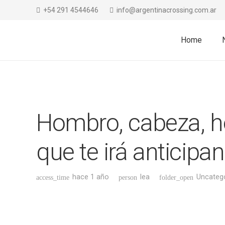
+54 291 4544646
info@argentinacrossing.com.ar
Home
Hombro, cabeza, ho
que te irá anticipan
hace 1 año
lea
Uncateg
access_time
person
folder_open