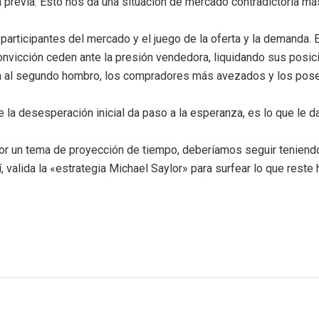
 previa. Esto nos da una situación de mercado contradictoria más 
 participantes del mercado y el juego de la oferta y la demanda. 
nvicción ceden ante la presión vendedora, liquidando sus posic
rma al segundo hombro, los compradores más avezados y los pos
la desesperación inicial da paso a la esperanza, es lo que le da
por un tema de proyección de tiempo, deberíamos seguir tenien
valida la «estrategia Michael Saylor» para surfear lo que reste 