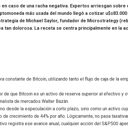
en caso de una racha negativa. Expertos arriesgan sobre el
criptomoneda más usada del mundo llegó a cotizar u$s83.000 
 estrategia de Michael Saylor, fundador de Microstrategy (re
a tan dolorosa. La receta se centra principalmente en la ac
 constante de Bitcoin, utilizando tanto el flujo de caja de la e
r de que Bitcoin es un activo de reserva superior al efectivo y o
analista de mercados Walter Bazán.
al no desde la especulación a corto plazo, sino como un activo cuy
dio de crecimiento de 44% por año. Lógicamente, no pasa taxativa
tivo registra ese avance anual, cualquier acción del S&P500 ape