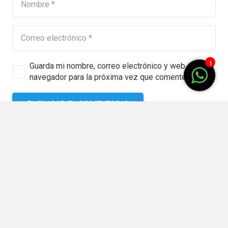
1
Guarda mi nombre, correo electrónico y web en este
navegador para la próxima vez que comente.
PUBLICAR EL COMENTARIO
keybo