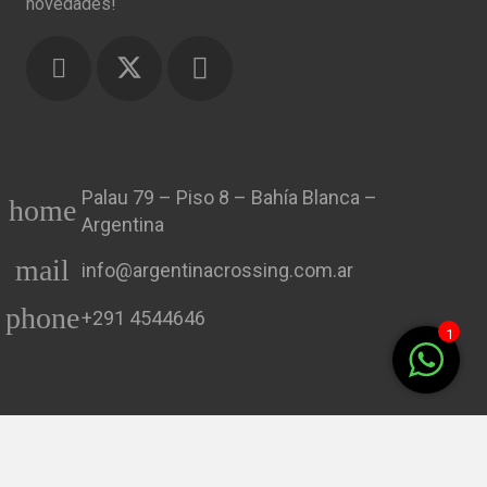
novedades!
Palau 79 – Piso 8 – Bahía Blanca –
home
Argentina
mail
info@argentinacrossing.com.ar
phone
+291 4544646
1
keybo